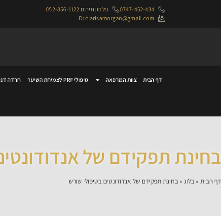
0747-452-434
טלפון חירום 052-856-1122
Dr.clarisamorgan@gmail.com
דף הבית
צוות המרפאה
טיפולי PRF לצמיחת השיער
חרדה דנט
בחינת תפקידם של אנדודונטים
דף הבית
»
בלוג
»
בחינת תפקידם של אנדודונטים בטיפולי שורש