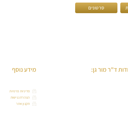
ת
סרטונים
דות ד"ר מור גן:
מידע נוסף
 מור-גן הינה רופאת שיניים ותיקה, בוגרת הדסה
מדיניות פרטיות
ירושלים, בעלת למעלה מ-30 שנות ניסיון בטיפול
הצהרת נגישות
וגרים וילדים, המנהלת את המרכז הרב תחומי
תקנון אתר
ואת שיניים ברמת גן, שחרטה על דגלה, רפואת
יים איכותית ומקצועית, עם שירות ללא פשרות.
 מור-גן בעלת ניסיון רב בביצוע שתלים, בניית