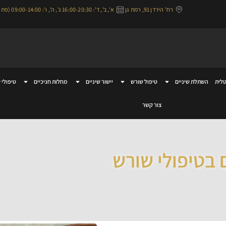
רח' הירדן 91, רמת גן
א', ב', ד': 16:00-20:30 ג', ה', ו': 09:00-14:00 (פתוח בימי שישי)
לית
השתלת שיניים
טיפול שורש
יישור שיניים
מחלות חניכיים
טיפולי 
צור קשר
 בטיפולי שורש