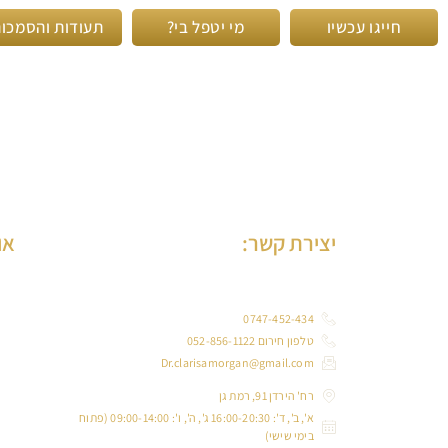
חייגו עכשיו
מי יטפל בי?
תעודות והסמכו
יצירת קשר:
או
ד”ר
0747-452-434
טלפון חירום 052-856-1122
במב
Dr.clarisamorgan@gmail.com
לרפ
רח' הירדן 91, רמת גן
שינ
א', ב', ד': 16:00-20:30 ג', ה', ו': 09:00-14:00 (פתוח
בימי שישי)
ד”ר