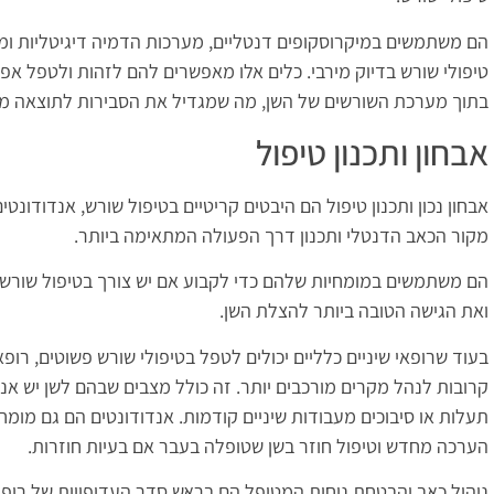
הם משתמשים במיקרוסקופים דנטליים, מערכות הדמיה דיגיטליות ומכ
טיפולי שורש בדיוק מירבי. כלים אלו מאפשרים להם לזהות ולטפל אפ
בתוך מערכת השורשים של השן, מה שמגדיל את הסבירות לתוצאה מ
אבחון ותכנון טיפול
אבחון נכון ותכנון טיפול הם היבטים קריטיים בטיפול שורש, אנדודונטי
מקור הכאב הדנטלי ותכנון דרך הפעולה המתאימה ביותר.
הם משתמשים במומחיות שלהם כדי לקבוע אם יש צורך בטיפול שורש,
ואת הגישה הטובה ביותר להצלת השן.
בעוד שרופאי שיניים כלליים יכולים לטפל בטיפולי שורש פשוטים, רופ
קרובות לנהל מקרים מורכבים יותר. זה כולל מצבים שבהם לשן יש אנט
תעלות או סיבוכים מעבודות שיניים קודמות. אנדודונטים הם גם מומחי
הערכה מחדש וטיפול חוזר בשן שטופלה בעבר אם בעיות חוזרות.
ניהול כאב והבטחת נוחות המטופל הם בראש סדר העדיפויות של רופאי