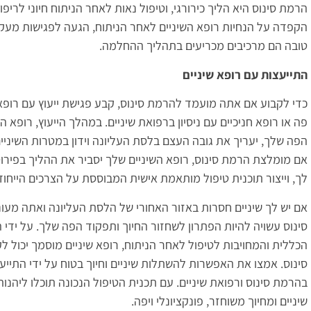
הרמת סינוס היא הליך כירורגי, וטיפול נאות לאחר הניתוח חיוני לריפו
הקפדה על הנחיות רופא השיניים לאחר הניתוח, הגעה לפגישות מעקב
טובה הם מרכיבים מכריעים בתהליך ההחלמה.
התייעצות עם רופא שיניים
כדי לקבוע אם אתה מועמד להרמת סינוס, קבע פגישת ייעוץ עם רופא ש
פה או רופא חניכיים עם ניסיון ברפואת שיניים. במהלך הייעוץ, רופא ה
הפה שלך, יעריך את גובה העצם בלסת העליונה וידון במטרות השיניים
אם מומלצת הרמת סינוס, רופא השיניים שלך יסביר את ההליך בפירוט
לך, וייצור תוכנית טיפול מותאמת אישית המבוססת על הצרכים הייחוד
אם יש לך שיניים חסרות באזור האחורי של הלסת העליונה ואתה מעונ
סינוס עשויה להיות הפתרון לשחזור החיוך ותפקוד הפה שלך. על ידי
הכללית והמחויבות לטיפול לאחר הניתוח, רופא שיניים מוסמך יכול
סינוס. אמצו את האפשרות להשתלות שיניים וחיוך בטוח על ידי התייע
בהרמת סינוס ורפואת שיניים. עם תכנית הטיפול הנכונה תוכלו ליהנ
שיניים ומחיוך משוחזר, פונקציונלי ויפה.