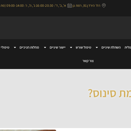
רח' הירדן 91, רמת גן
א', ב', ד': 16:00-20:30 ג', ה', ו': 09:00-14:00 (פתוח בימי שישי)
לית
השתלת שיניים
טיפול שורש
יישור שיניים
מחלות חניכיים
טיפולי 
צור קשר
 סינוס?