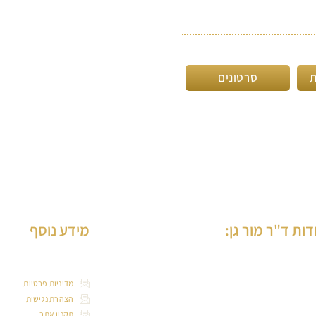
ת
סרטונים
דות ד"ר מור גן:
מידע נוסף
 מור-גן הינה רופאת שיניים ותיקה, בוגרת הדסה
מדיניות פרטיות
ירושלים, בעלת למעלה מ-30 שנות ניסיון בטיפול
הצהרת נגישות
וגרים וילדים, המנהלת את המרכז הרב תחומי
תקנון אתר