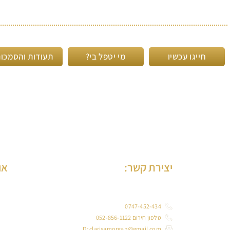
חייגו עכשיו
מי יטפל בי?
תעודות והסמכו
יצירת קשר:
או
ד”ר
0747-452-434
טלפון חירום 052-856-1122
במב
Dr.clarisamorgan@gmail.com