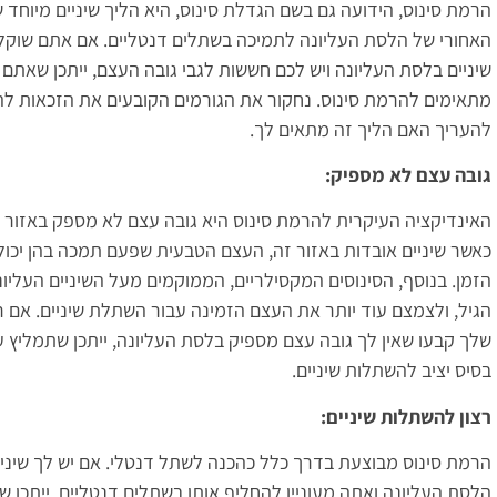
הרמת סינוס, הידועה גם בשם הגדלת סינוס, היא הליך שיניים מיוחד 
האחורי של הלסת העליונה לתמיכה בשתלים דנטליים. אם אתם שוקל
שיניים בלסת העליונה ויש לכם חששות לגבי גובה העצם, ייתכן שאת
מתאימים להרמת סינוס. נחקור את הגורמים הקובעים את הזכאות להר
להעריך האם הליך זה מתאים לך.
גובה עצם לא מספיק:
האינדיקציה העיקרית להרמת סינוס היא גובה עצם לא מספק באזור 
כאשר שיניים אובדות באזור זה, העצם הטבעית שפעם תמכה בהן יכול
הזמן. בנוסף, הסינוסים המקסילריים, הממוקמים מעל השיניים העליונ
הגיל, ולצמצם עוד יותר את העצם הזמינה עבור השתלת שיניים. אם ר
שלך קבעו שאין לך גובה עצם מספיק בלסת העליונה, ייתכן שתמליץ ע
בסיס יציב להשתלות שיניים.
רצון להשתלות שיניים:
הרמת סינוס מבוצעת בדרך כלל כהכנה לשתל דנטלי. אם יש לך שיניי
הלסת העליונה ואתה מעוניין להחליף אותן בשתלים דנטליים, ייתכן 