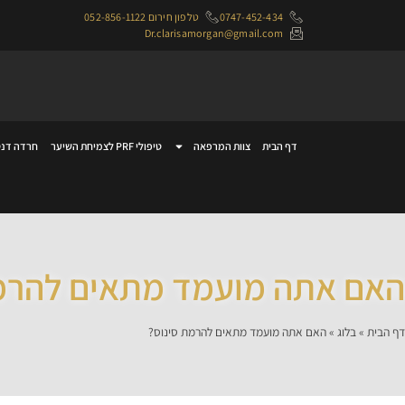
0747-452-434
טלפון חירום 052-856-1122
Dr.clarisamorgan@gmail.com
דף הבית
צוות המרפאה
טיפולי PRF לצמיחת השיער
חרדה דנט
האם אתה מועמד מתאים להרמת
דף הבית
»
בלוג
»
האם אתה מועמד מתאים להרמת סינוס?