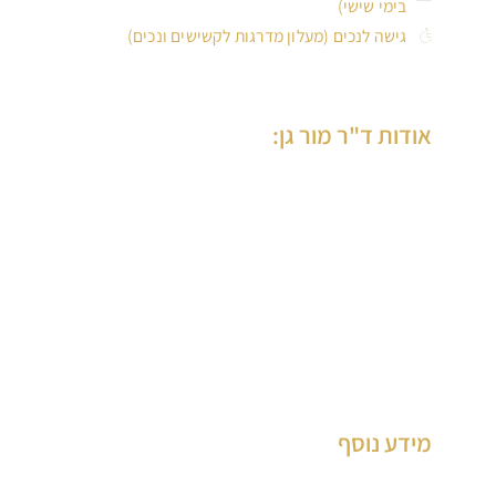
בימי שישי)
גישה לנכים (מעלון מדרגות לקשישים ונכים)
אודות ד"ר מור גן:
ד”ר מור-גן הינה רופאת שיניים ותיקה, בוגרת הדסה ירושלים, בעלת
למעלה מ-30 שנות ניסיון בטיפול במבוגרים וילדים, המנהלת את
המרכז הרב תחומי לרפואת שיניים ברמת גן, שחרטה על דגלה, רפואת
שיניים איכותית ומקצועית, עם שירות ללא פשרות.
ד”ר מור-גן בעלת ניסיון רב בביצוע שתלים, בניית עצם, הרמות סינוס
פתוחות וסגורות וכן שיקום על גבי שתלים.
מידע נוסף