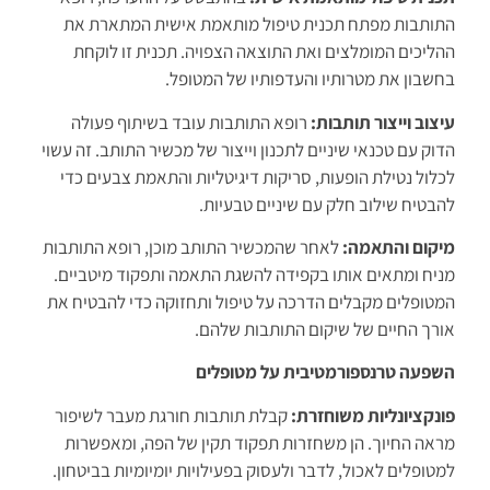
התותבות מפתח תכנית טיפול מותאמת אישית המתארת את
ההליכים המומלצים ואת התוצאה הצפויה. תכנית זו לוקחת
בחשבון את מטרותיו והעדפותיו של המטופל.
עיצוב וייצור תותבות:
רופא התותבות עובד בשיתוף פעולה
הדוק עם טכנאי שיניים לתכנון וייצור של מכשיר התותב. זה עשוי
לכלול נטילת הופעות, סריקות דיגיטליות והתאמת צבעים כדי
להבטיח שילוב חלק עם שיניים טבעיות.
מיקום והתאמה:
לאחר שהמכשיר התותב מוכן, רופא התותבות
מניח ומתאים אותו בקפידה להשגת התאמה ותפקוד מיטביים.
המטופלים מקבלים הדרכה על טיפול ותחזוקה כדי להבטיח את
אורך החיים של שיקום התותבות שלהם.
השפעה טרנספורמטיבית על מטופלים
פונקציונליות משוחזרת:
קבלת תותבות חורגת מעבר לשיפור
מראה החיוך. הן משחזרות תפקוד תקין של הפה, ומאפשרות
למטופלים לאכול, לדבר ולעסוק בפעילויות יומיומיות בביטחון.