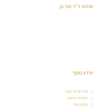
אודות ד"ר מור גן:
ד”ר מור-גן הינה רופאת שיניים ותיקה, בוגרת הדסה ירושלים, בעלת
למעלה מ-30 שנות ניסיון בטיפול במבוגרים וילדים, המנהלת את
המרכז הרב תחומי לרפואת שיניים ברמת גן, שחרטה על דגלה, רפואת
שיניים איכותית ומקצועית, עם שירות ללא פשרות.
ד”ר מור-גן בעלת ניסיון רב בביצוע שתלים, בניית עצם, הרמות סינוס
פתוחות וסגורות וכן שיקום על גבי שתלים.
מידע נוסף
מדיניות פרטיות
הצהרת נגישות
תקנון אתר