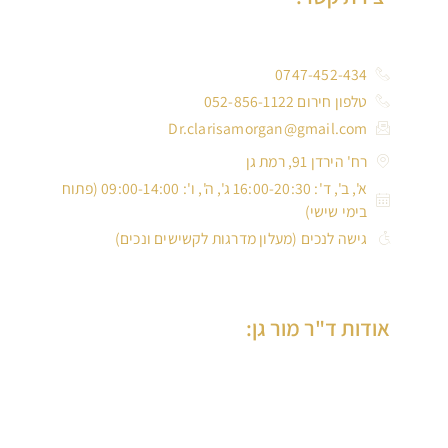
0747-452-434
טלפון חירום 052-856-1122
Dr.clarisamorgan@gmail.com
רח' הירדן 91, רמת גן
א', ב', ד': 16:00-20:30 ג', ה', ו': 09:00-14:00 (פתוח
בימי שישי)
גישה לנכים (מעלון מדרגות לקשישים ונכים)
אודות ד"ר מור גן:
ד”ר מור-גן הינה רופאת שיניים ותיקה, בוגרת הדסה ירושלים, בעלת
למעלה מ-30 שנות ניסיון בטיפול במבוגרים וילדים, המנהלת את
המרכז הרב תחומי לרפואת שיניים ברמת גן, שחרטה על דגלה, רפואת