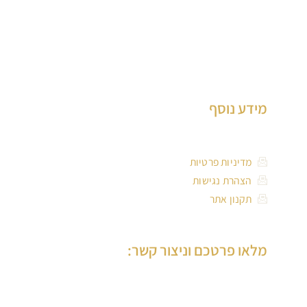
שיניים איכותית ומקצועית, עם שירות ללא פשרות.
ד”ר מור-גן בעלת ניסיון רב בביצוע שתלים, בניית עצם, הרמות סינוס
פתוחות וסגורות וכן שיקום על גבי שתלים.
מידע נוסף
מדיניות פרטיות
הצהרת נגישות
תקנון אתר
מלאו פרטכם וניצור קשר: