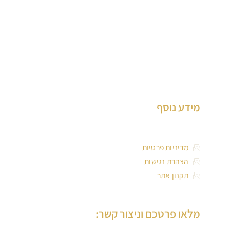
ד”ר מור-גן הינה רופאת שיניים ותיקה, בוגרת הדסה ירושלים, בעלת
למעלה מ-30 שנות ניסיון בטיפול במבוגרים וילדים, המנהלת את
המרכז הרב תחומי לרפואת שיניים ברמת גן, שחרטה על דגלה, רפואת
שיניים איכותית ומקצועית, עם שירות ללא פשרות.
ד”ר מור-גן בעלת ניסיון רב בביצוע שתלים, בניית עצם, הרמות סינוס
פתוחות וסגורות וכן שיקום על גבי שתלים.
מידע נוסף
מדיניות פרטיות
הצהרת נגישות
תקנון אתר
מלאו פרטכם וניצור קשר: