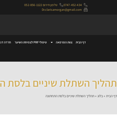
0747-452-434
טלפון חירום 052-856-1122
Dr.clarisamorgan@gmail.com
דף הבית
צוות המרפאה
טיפולי PRF לצמיחת השיער
חרדה דנט
תהליך השתלת שיניים בלסת ה
דף הבית
»
בלוג
»
תהליך השתלת שיניים בלסת התחתונה