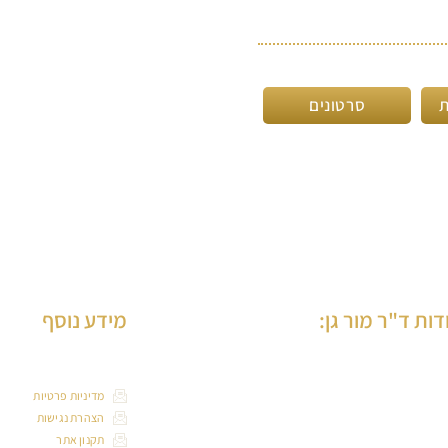
ת
סרטונים
דות ד"ר מור גן:
מידע נוסף
 מור-גן הינה רופאת שיניים ותיקה, בוגרת הדסה
מדיניות פרטיות
ירושלים, בעלת למעלה מ-30 שנות ניסיון בטיפול
הצהרת נגישות
וגרים וילדים, המנהלת את המרכז הרב תחומי
תקנון אתר