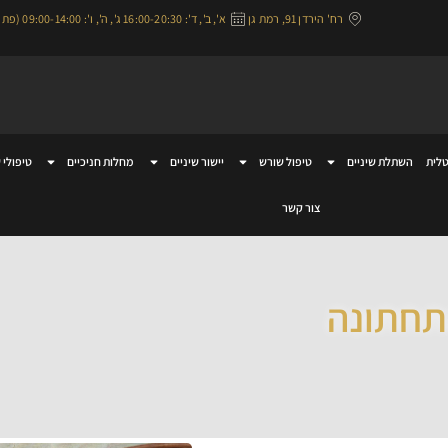
רח' הירדן 91, רמת גן
א', ב', ד': 16:00-20:30 ג', ה', ו': 09:00-14:00 (פתוח בימי שישי)
לית
השתלת שיניים
טיפול שורש
יישור שיניים
מחלות חניכיים
טיפולי 
צור קשר
תחתונה